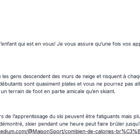
tir l’enfant qui est en vous! Je vous assure qu’une fois vos
les gens descendent des murs de neige et risquent à chaqu
es débutants sont quasiment plates et vous ne pourrez pas a
un terrain de foot en partie amicale qu’en skiant.
rs de l’apprentissage du ski peuvent être fatiguants mais p
émontré, skier pendant une heure peut faire brûler jusqu’à
/medium.com/@MaisonSport/combien-de-calories-br%C3%B