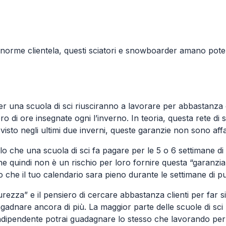
enorme clientela, questi sciatori e snowboarder amano poter 
er una scuola di sci riusciranno a lavorare per abbastanza
di ore insegnate ogni l’inverno. In teoria, questa rete di si
visto negli ultimi due inverni, queste garanzie non sono aff
lo che una scuola di sci fa pagare per le 5 o 6 settimane d
 quindi non è un rischio per loro fornire questa “garanzia”
che il tuo calendario sara pieno durante le settimane di pu
urezza” e il pensiero di cercare abbastanza clienti per fa
gadnare ancora di più. La maggior parte delle scuole di sc
 indipendente potrai guadagnare lo stesso che lavorando p