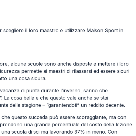
scegliere il loro maestro e utilizzare Maison Sport in
 ore, alcune scuole sono anche disposte a mettere i loro
curezza permette ai maestri di rilassarsi ed essere sicuri
atto una cosa sicura.
i vacanza di punta durante l’inverno, sanno che
. La cosa bella è che questo vale anche se stai
nta della stagione – “garantendoti” un reddito decente.
r si che questo succeda può essere scoraggiante, ma con
i prendono una grande percentuale del costo della lezione
er una scuola di sci ma lavorando 37% in meno. Con